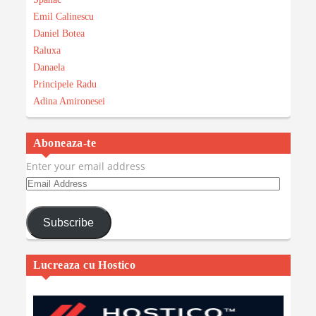
Emil Calinescu
Daniel Botea
Raluxa
Danaela
Principele Radu
Adina Amironesei
Aboneaza-te
Enter your email address
Email
Address
Subscribe
Lucreaza cu Hostico