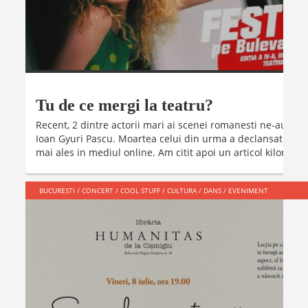
Tu de ce mergi la teatru?
Recent, 2 dintre actorii mari ai scenei romanesti ne-au para
Ioan Gyuri Pascu. Moartea celui din urma a declansat o seri
mai ales in mediul online. Am citit apoi un articol kilometric,
BUCURESTI
/
CONCERT
/
COOL STUFF
/
CULTURA
/
DANS
/
EVENIMENT