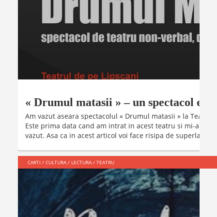
« Drumul matasii » – un spectacol ext
Am vazut aseara spectacolul « Drumul matasii » la Teatrul d
Este prima data cand am intrat in acest teatru si mi-a plac
vazut. Asa ca in acest articol voi face risipa de superlative, .
CARTI
/
CULTURA
/
LECTURA
/
TEATRU