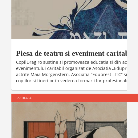
Piesa de teatru si eveniment caritabil 
CopilDrag.ro sustine si promoveaza educatia si din acest mo
evenimentului caritabil organizat de Asociatia „Eduprest–ITC
actrite Maia Morgenstern. Asociatia ”Eduprest –ITC” sustin
copiilor si tinerilor în vederea formarii lor profesionale. ...
ARTICOLE