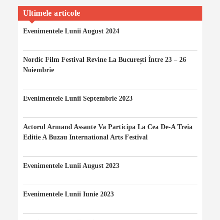
On
On
On
Iancu’s
On
Facebook
Twitter
Instagram
Profile
YouTube
Ultimele articole
On
LinkedIn
Evenimentele Lunii August 2024
06/08/2024
Nordic Film Festival Revine La București Între 23 – 26
Noiembrie
24/11/2023
Evenimentele Lunii Septembrie 2023
20/09/2023
Actorul Armand Assante Va Participa La Cea De-A Treia
Editie A Buzau International Arts Festival
20/08/2023
Evenimentele Lunii August 2023
10/08/2023
Evenimentele Lunii Iunie 2023
10/06/2023