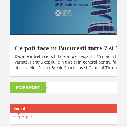
Ce poti face in Bucuresti intre 7 si 15 
Daca te intrebi ce poti face in perioada 7 – 15 mai in Bucure
variata. Pentru copilul din tine si in general pentru fanii be
ai serialelor Prison Break, Spartacus si Game of Thrones, ...
MORE POST
Social
View
View
View
View
View
Madalinaiancu.ro’s
MadyIancu’s
Madalinaiancu’s
Madalina-
MadalinaIancuMaria’s
Profile
Profile
Profile
Maria-
Profile