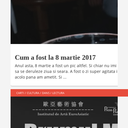
Cum a fost la 8 martie 2017
Anul asta, 8 martie a fost un pic altfel. Si chiar nu imi ima
sa se deruleze ziua si seara. A fost o zi super agitata in c
acolo pana am ametit. Si ...
CARTI
/
CULTURA
/
DANS
/
LECTURA