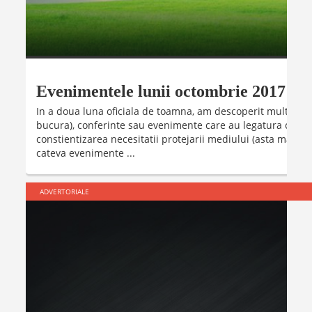
Evenimentele lunii octombrie 2017
In a doua luna oficiala de toamna, am descoperit multe fest
bucura), conferinte sau evenimente care au legatura cu sa
constientizarea necesitatii protejarii mediului (asta ma buc
cateva evenimente ...
ADVERTORIALE