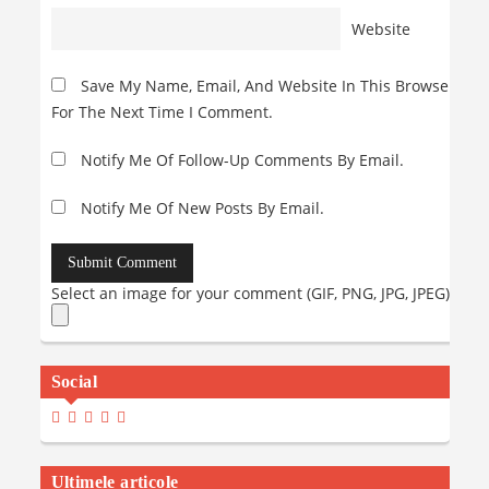
Website
Save My Name, Email, And Website In This Browser
For The Next Time I Comment.
Notify Me Of Follow-Up Comments By Email.
Notify Me Of New Posts By Email.
Select an image for your comment (GIF, PNG, JPG, JPEG):
Social
View
View
View
View
View
Madalinaiancu.ro’s
MadyIancu’s
Madalinaiancu’s
Madalina-
MadalinaIancuMaria’s
Profile
Profile
Profile
Maria-
Profile
On
On
On
Iancu’s
On
Facebook
Twitter
Instagram
Profile
YouTube
Ultimele articole