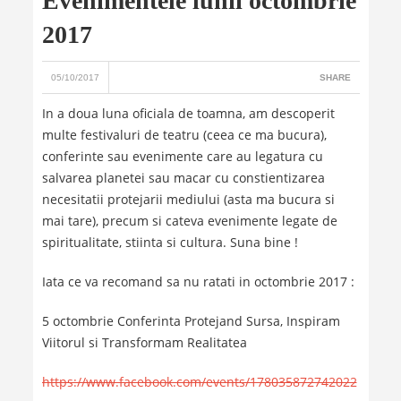
Evenimentele lunii octombrie
2017
05/10/2017
SHARE
In a doua luna oficiala de toamna, am descoperit
multe festivaluri de teatru (ceea ce ma bucura),
conferinte sau evenimente care au legatura cu
salvarea planetei sau macar cu constientizarea
necesitatii protejarii mediului (asta ma bucura si
mai tare), precum si cateva evenimente legate de
spiritualitate, stiinta si cultura. Suna bine !
Iata ce va recomand sa nu ratati in octombrie 2017 :
5 octombrie Conferinta Protejand Sursa, Inspiram
Viitorul si Transformam Realitatea
https://www.facebook.com/events/178035872742022