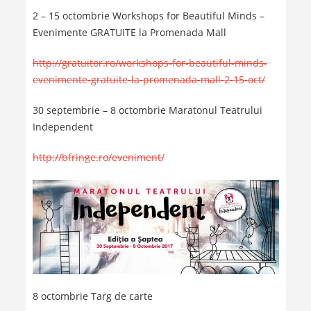
2 – 15 octombrie Workshops for Beautiful Minds –
Evenimente GRATUITE la Promenada Mall
http://gratuitor.ro/workshops-for-beautiful-minds-
evenimente-gratuite-la-promenada-mall-2-15-oct/
30 septembrie – 8 octombrie Maratonul Teatrului
Independent
http://bfringe.ro/eveniment/
8 octombrie Targ de carte