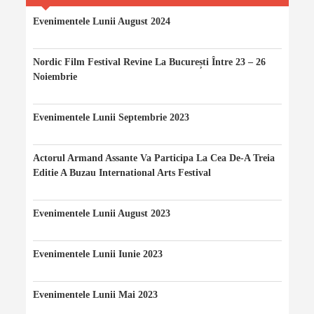
On
LinkedIn
Evenimentele Lunii August 2024
06/08/2024
Nordic Film Festival Revine La București Între 23 – 26
Noiembrie
24/11/2023
Evenimentele Lunii Septembrie 2023
20/09/2023
Actorul Armand Assante Va Participa La Cea De-A Treia
Editie A Buzau International Arts Festival
20/08/2023
Evenimentele Lunii August 2023
10/08/2023
Evenimentele Lunii Iunie 2023
10/06/2023
Evenimentele Lunii Mai 2023
07/05/2023