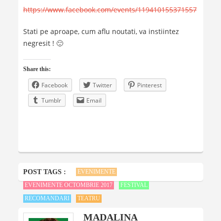
https://www.facebook.com/events/119410155371557
Stati pe aproape, cum aflu noutati, va instiintez
negresit ! 🙂
Share this:
Facebook
Twitter
Pinterest
Tumblr
Email
POST TAGS :
EVENIMENTE
EVENIMENTE OCTOMBRIE 2017
FESTIVAL
RECOMANDARI
TEATRU
MADALINA