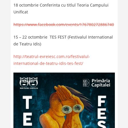
18 octombrie Conferinta cu titlul Teoria Campului
Unificat
https://www.facebook.com/events/176780272886740
15 – 22 octombrie TES FEST (Festivalul International
de Teatru Idis)
http://teatrul-evreiesc.com.ro/festivalul-
international-de-teatru-idis-tes-fest/