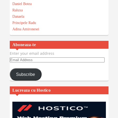
Daniel Botea
Raluxa
Danaela
Principele Radu
Adina Amironesei
Aboneaza-te
Enter your email address
Email
Address
Subscribe
Lucreaza cu Hostico