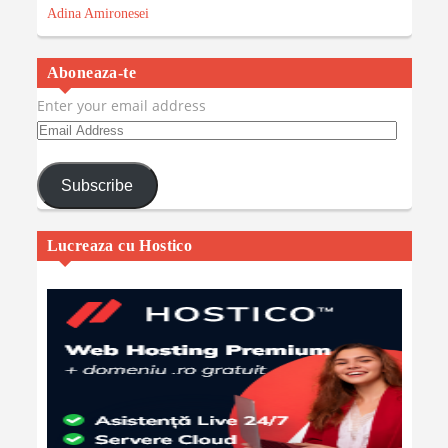
Adina Amironesei
Aboneaza-te
Enter your email address
Email
Address
Subscribe
Lucreaza cu Hostico