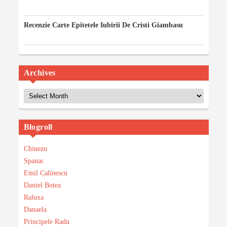
03/03/2023
Recenzie Carte Epitetele Iubirii De Cristi Giambasu
14/02/2023
Archives
Archives
Blogroll
Chinezu
Spanac
Emil Calinescu
Daniel Botea
Raluxa
Danaela
Principele Radu