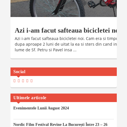
Azi i-am facut safteaua bicicletei noi
Azi i-am facut safteaua bicicletei noi. Cam era si timpul sa
dupa aproape 2 luni de uitat la ea si sters din cand in cand
lume de Sf. Petru si Pavel insa ...
Social
View
View
View
View
View
Madalinaiancu.ro’s
MadyIancu’s
Madalinaiancu’s
Madalina-
MadalinaIancuMaria’s
Profile
Profile
Profile
Maria-
Profile
On
On
On
Iancu’s
On
Facebook
Twitter
Instagram
Profile
YouTube
Ultimele articole
On
LinkedIn
Evenimentele Lunii August 2024
06/08/2024
Nordic Film Festival Revine La București Între 23 – 26