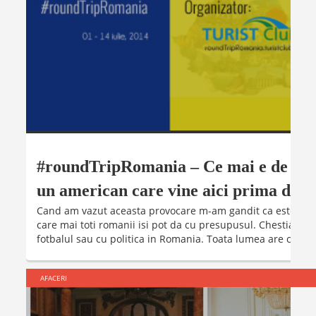
#roundTripRomania – Ce mai e de vazu
un american care vine aici prima data
Cand am vazut aceasta provocare m-am gandit ca este unul
care mai toti romanii isi pot da cu presupusul. Chestia ast
fotbalul sau cu politica in Romania. Toata lumea are cate o 
AFACERI