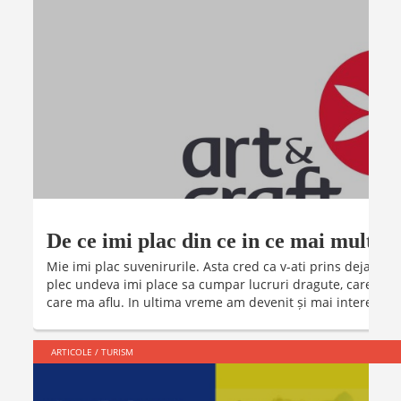
De ce imi plac din ce in ce mai mult su
Mie imi plac suvenirurile. Asta cred ca v-ati prins deja din 
plec undeva imi place sa cumpar lucruri dragute, care sa re
care ma aflu. In ultima vreme am devenit și mai interesata d
ARTICOLE
/
TURISM