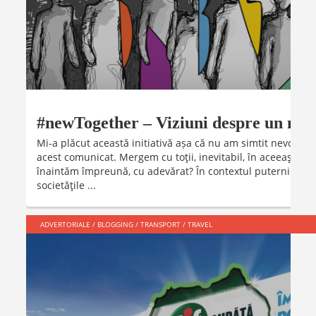
#newTogether – Viziuni despre un no
Mi-a plăcut această initiativă așa că nu am simtit nevoia să
acest comunicat. Mergem cu toţii, inevitabil, în aceeaşi dire
înaintăm împreună, cu adevărat? În contextul puternicelor 
societăţile ...
ADVERTORIALE
/
BLOGGING
/
TRANSPORT
/
TRAVEL