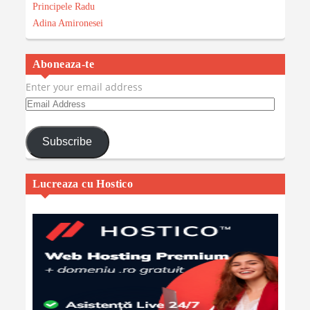
Principele Radu
Adina Amironesei
Aboneaza-te
Enter your email address
Email
Address
Subscribe
Lucreaza cu Hostico