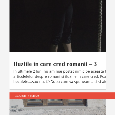
Iluziile in care cred romanii – 3
In ultimele 2 luni nu am mai postat nimic pe aceasta tema, 
articolelelor despre romani si iluziile in care cred. Poate u
beculete….sau nu. 🙂 Dupa cum va spuneam aici si aici, pan
CALATORII
/
TURISM