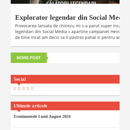
Explorator legendar din Social Media
Provocarea lansata de chinezu mi s-a parut super inca din tit
legendari din Social Media » apartine campaniei Heineken, 
de bine incat am decis sa il pastrez patial si pentru articol
MORE POST
Social
View
View
View
View
View
Madalinaiancu.ro’s
MadyIancu’s
Madalinaiancu’s
Madalina-
MadalinaIancuMaria’s
Profile
Profile
Profile
Maria-
Profile
On
On
On
Iancu’s
On
Facebook
Twitter
Instagram
Profile
YouTube
Ultimele articole
On
LinkedIn
Evenimentele Lunii August 2024
06/08/2024