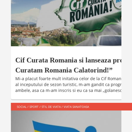
Cif Curata Romania si lanseaza prog
Curatam Romania Calatorind!”
Mi-a placut foarte mult initativa celor de la Cif Romania si 
al inceputului de sezon turistic, m-am gandit ca programul
ambele, asa ca m-am inscris si eu ca sa mai „golanesc” ...
SOCIAL
/
SPORT
/
STIL DE VIATA
/
VIATA SANATOASA