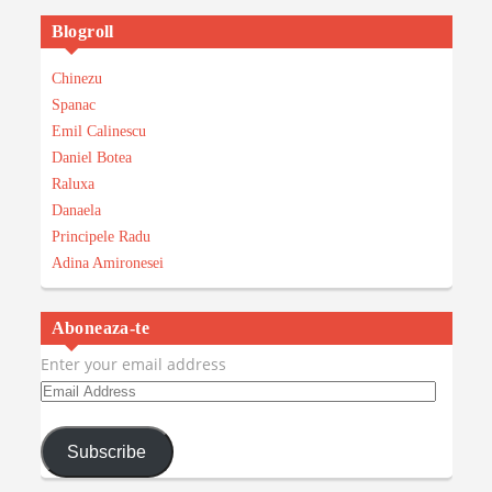
Blogroll
Chinezu
Spanac
Emil Calinescu
Daniel Botea
Raluxa
Danaela
Principele Radu
Adina Amironesei
Aboneaza-te
Enter your email address
Email
Address
Subscribe