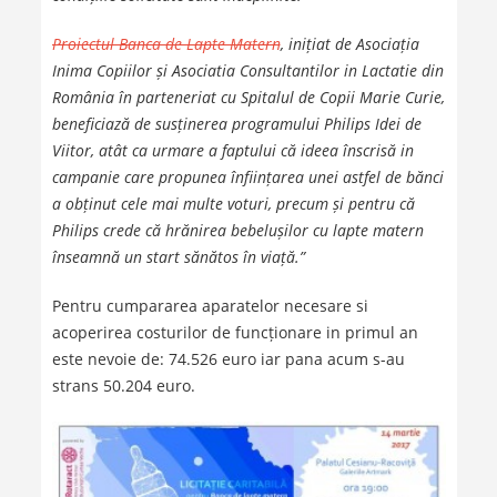
Proiectul Banca de Lapte Matern
, inițiat de Asociația
Inima Copiilor și Asociatia Consultantilor in Lactatie din
România în parteneriat cu Spitalul de Copii Marie Curie,
beneficiază de susținerea programului Philips Idei de
Viitor, atât ca urmare a faptului că ideea înscrisă in
campanie care propunea înființarea unei astfel de bănci
a obținut cele mai multe voturi, precum și pentru că
Philips crede că hrănirea bebelușilor cu lapte matern
înseamnă un start sănătos în viață.”
Pentru cumpararea aparatelor necesare si
acoperirea costurilor de funcționare in primul an
este nevoie de: 74.526 euro iar pana acum s-au
strans 50.204 euro.