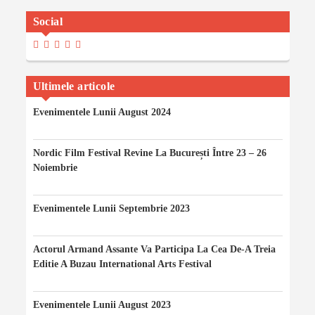
Social
View
View
View
View
View
Madalinaiancu.ro’s
MadyIancu’s
Madalinaiancu’s
Madalina-
MadalinaIancuMaria’s
Profile
Profile
Profile
Maria-
Profile
On
On
On
Iancu’s
On
Facebook
Twitter
Instagram
Profile
YouTube
Ultimele articole
On
LinkedIn
Evenimentele Lunii August 2024
06/08/2024
Nordic Film Festival Revine La București Între 23 – 26
Noiembrie
24/11/2023
Evenimentele Lunii Septembrie 2023
20/09/2023
Actorul Armand Assante Va Participa La Cea De-A Treia
Editie A Buzau International Arts Festival
20/08/2023
Evenimentele Lunii August 2023