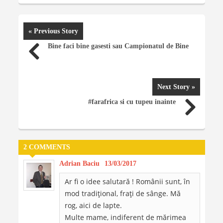
« Previous Story
Bine faci bine gasesti sau Campionatul de Bine
Next Story »
#farafrica si cu tupeu inainte
2 COMMENTS
Adrian Baciu
13/03/2017
Ar fi o idee salutară ! Românii sunt, în
mod tradiţional, fraţi de sânge. Mă
rog, aici de lapte.
Multe mame, indiferent de mărimea