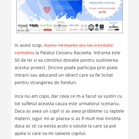
In acest scop,
maine 14 martie are loc o licitatie
caritabila
la Palatul Cesianu Racovita. Intrarea este
50 de lei si va constitui donatie pentru sustinerea
acestui proiect. Oricine poate participa prin plata
intrarii sau aducand un obiect care sa fie licitat
pentru strangerea de fonduri.
Inca nu am copii, dar ceea ce m-a facut sa sustin cu
tot sufletul aceasta cauza este urmatorul scenariu.
Daca as avea un copil si as avea probleme cu laptele
matern, sigur mi-ar placea si as fi mult mai linistita
daca as sti ca exista acolo o solutie la care sa pot
apela si care sa-mi salveze copilul.