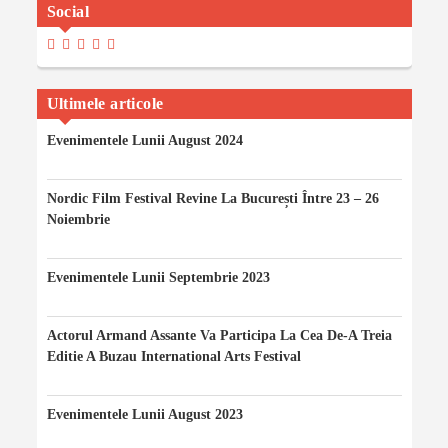
Social
View
View
View
View
View
Madalinaiancu.ro’s
MadyIancu’s
Madalinaiancu’s
Madalina-
MadalinaIancuMaria’s
Profile
Profile
Profile
Maria-
Profile
On
On
On
Iancu’s
On
Facebook
Twitter
Instagram
Profile
YouTube
Ultimele articole
On
LinkedIn
Evenimentele Lunii August 2024
06/08/2024
Nordic Film Festival Revine La București Între 23 – 26
Noiembrie
24/11/2023
Evenimentele Lunii Septembrie 2023
20/09/2023
Actorul Armand Assante Va Participa La Cea De-A Treia
Editie A Buzau International Arts Festival
20/08/2023
Evenimentele Lunii August 2023
10/08/2023