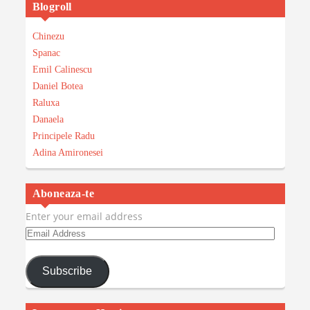
Blogroll
Chinezu
Spanac
Emil Calinescu
Daniel Botea
Raluxa
Danaela
Principele Radu
Adina Amironesei
Aboneaza-te
Enter your email address
Email
Address
Subscribe