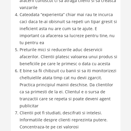
afacerii cunoscut ci sa atraga clienti si sa creasca
vanzarile
Cateodata “experienta” chiar mai rau te incurca
caci daca te-ai obisnuit sa repeti un tipar gresit si
ineficient asta nu are cum sa te ajute. E
important ca afacerea sa lucreze pentru tine, nu
tu pentru ea
Preturile mici si reducerile aduc deservicii
afacerilor. Clientii platesc valoarea unui produs si
beneficiile pe care le primesc o data cu acesta
E bine sa fii chibzuit cu banii si sa iti monitorizezi
cheltuielile atata timp cat nu devii zgarcit.
Practica principiul mainii deschise. Da clientilor
ca sa primesti de la ei. Clientul e o sursa de
tranzactii care se repeta si poate deveni agent
publicitar
Clientii pot fi studiati, descifrati si intelesi.
Informatiile despre clienti reprezinta putere.
Concentraza-te pe cei valorosi