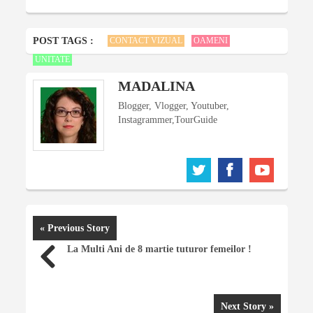
POST TAGS :
CONTACT VIZUAL
OAMENI
UNITATE
MADALINA
Blogger, Vlogger, Youtuber,
Instagrammer,TourGuide
« Previous Story
La Multi Ani de 8 martie tuturor femeilor !
Next Story »