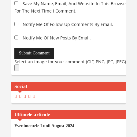
Save My Name, Email, And Website In This Browser
For The Next Time I Comment.
Notify Me Of Follow-Up Comments By Email.
Notify Me Of New Posts By Email.
Select an image for your comment (GIF, PNG, JPG, JPEG):
Social
View
View
View
View
View
Madalinaiancu.ro’s
MadyIancu’s
Madalinaiancu’s
Madalina-
MadalinaIancuMaria’s
Profile
Profile
Profile
Maria-
Profile
On
On
On
Iancu’s
On
Facebook
Twitter
Instagram
Profile
YouTube
Ultimele articole
On
LinkedIn
Evenimentele Lunii August 2024
06/08/2024