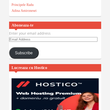
Principele Radu
Adina Amironesei
Aboneaza-te
Enter your email address
Email
Address
Subscribe
Lucreaza cu Hostico