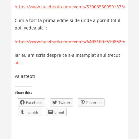
https://www.facebook.com/events/539035569591373/
Cum a fost la prima editie si de unde a pornit totul,
poti vedea aici :
https://www.facebook.com/events/640310076108620/
Iar eu am scris despre ce s-a intamplat anul trecut
aici
.
Va astept!
Share this:
Facebook
Twitter
Pinterest
Tumblr
Email