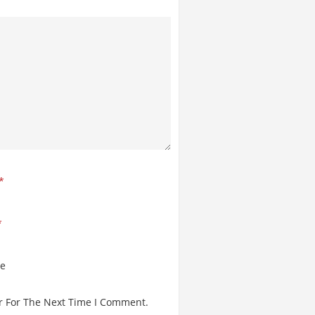
*
*
te
r For The Next Time I Comment.