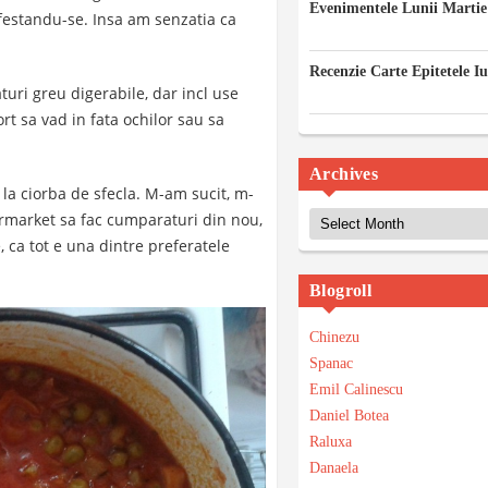
Evenimentele Lunii Martie
sfestandu-se. Insa am senzatia ca
03/03/2023
Recenzie Carte Epitetele I
aturi greu digerabile, dar incl use
14/02/2023
t sa vad in fata ochilor sau sa
Archives
 la ciorba de sfecla. M-am sucit, m-
Archives
ermarket sa fac cumparaturi din nou,
 ca tot e una dintre preferatele
Blogroll
Chinezu
Spanac
Emil Calinescu
Daniel Botea
Raluxa
Danaela