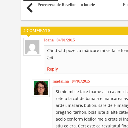
Petrecerea de Revelion – o loterie
Fu
4 COMMENTS
Ioana
04/01/2015
Când văd poze cu mâncare mi se face foame
:))))
Reply
madalina
04/01/2015
Si mie mi se face foame asa ca am zis s
reteta la cat de banala e mancarea as
ardei, mazare, bulion, sare de Himalay
oregano, tarhon, boia iute si alte cat
acolo conform ideilor mele crete si i
stiu ce era. Cert este ca rezultatul fin