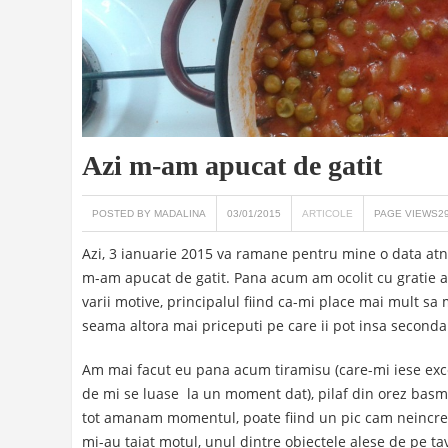
Azi m-am apucat de gatit
POSTED BY MADALINA
03/01/2015
ARTICOLE
PAGE VIEWS2
Azi, 3 ianuarie 2015 va ramane pentru mine o data atno
m-am apucat de gatit. Pana acum am ocolit cu gratie a
varii motive, principalul fiind ca-mi place mai mult sa
seama altora mai priceputi pe care ii pot insa seconda
Am mai facut eu pana acum tiramisu (care-mi iese excel
de mi se luase la un moment dat), pilaf din orez basmat
tot amanam momentul, poate fiind un pic cam neincreza
mi-au taiat motul, unul dintre obiectele alese de pe ta