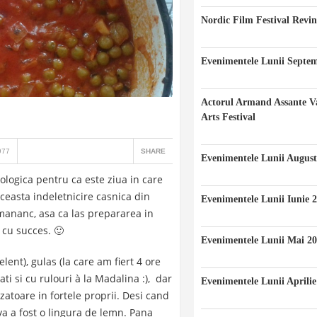
Nordic Film Festival Revin
24/11/2023
Evenimentele Lunii Septem
20/09/2023
Actorul Armand Assante Va
Arts Festival
20/08/2023
977
SHARE
Evenimentele Lunii August
10/08/2023
logica pentru ca este ziua in care
ceasta indeletnicire casnica din
Evenimentele Lunii Iunie 
 mananc, asa ca las prepararea in
10/06/2023
 cu succes. 🙂
Evenimentele Lunii Mai 2
07/05/2023
ent), gulas (la care am fiert 4 ore
i si cu rulouri à la Madalina :), dar
Evenimentele Lunii Aprilie
toare in fortele proprii. Desi cand
12/04/2023
va a fost o lingura de lemn. Pana