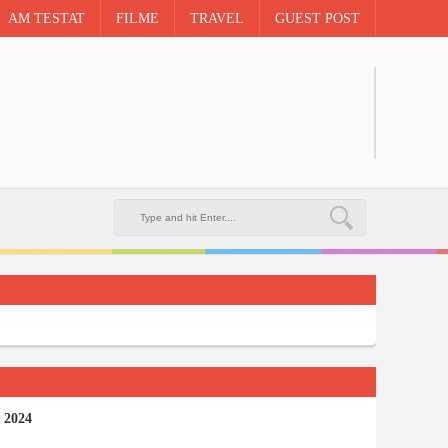
AM TESTAT
FILME
TRAVEL
GUEST POST
ria’s
 2024