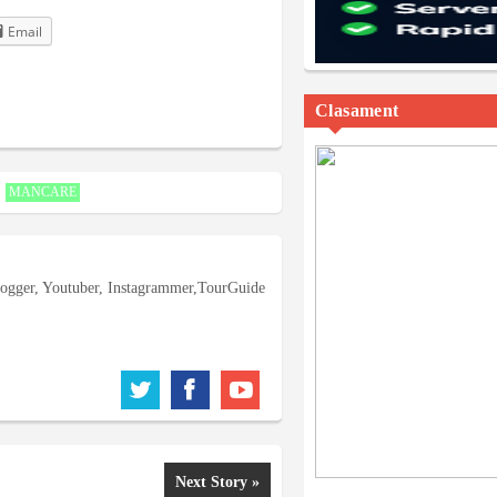
Email
Clasament
MANCARE
logger, Youtuber, Instagrammer,TourGuide
Next Story »