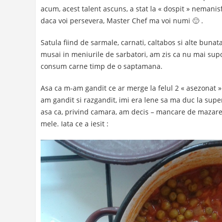
acum, acest talent ascuns, a stat la « dospit » nemani
daca voi persevera, Master Chef ma voi numi 🙂 .
Satula fiind de sarmale, carnati, caltabos si alte bunat
musai in meniurile de sarbatori, am zis ca nu mai supor
consum carne timp de o saptamana.
Asa ca m-am gandit ce ar merge la felul 2 « asezonat »
am gandit si razgandit, imi era lene sa ma duc la sup
asa ca, privind camara, am decis – mancare de mazare,
mele. Iata ce a iesit :