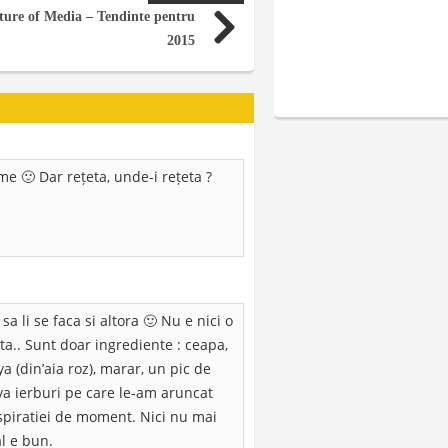
ture of Media – Tendinte pentru
2015
 🙂 Dar rețeta, unde-i rețeta ?
a li se faca si altora 🙂 Nu e nici o
ta.. Sunt doar ingrediente : ceapa,
a (din’aia roz), marar, un pic de
eva ierburi pe care le-am aruncat
nspiratiei de moment. Nici nu mai
al e bun.