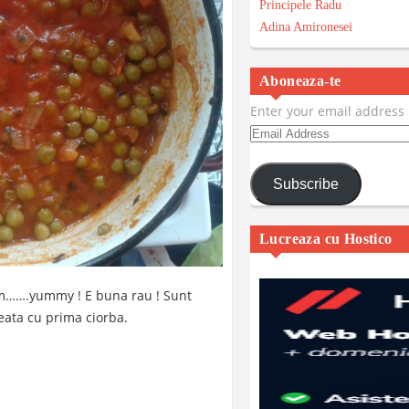
Principele Radu
Adina Amironesei
Aboneaza-te
Enter your email address
Email
Address
Subscribe
Lucreaza cu Hostico
….yummy ! E buna rau ! Sunt
eata cu prima ciorba.