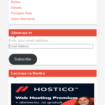
Raluxa
Danaela
Principele Radu
Adina Amironesei
Aboneaza-te
Enter your email address
Email
Address
Subscribe
Lucreaza cu Hostico