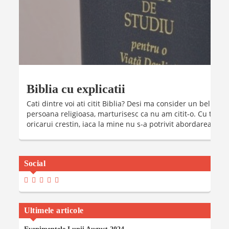
Biblia cu explicatii
Cati dintre voi ati citit Biblia? Desi ma consider un beliver
persoana religioasa, marturisesc ca nu am citit-o. Cu toate 
oricarui crestin, iaca la mine nu s-a potrivit abordarea clasic
Social
View
View
View
View
View
Madalinaiancu.ro’s
MadyIancu’s
Madalinaiancu’s
Madalina-
MadalinaIancuMaria’s
Profile
Profile
Profile
Maria-
Profile
On
On
On
Iancu’s
On
Facebook
Twitter
Instagram
Profile
YouTube
Ultimele articole
On
LinkedIn