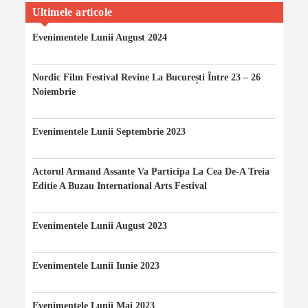
Facebook
Twitter
Instagram
Profile
YouTube
Ultimele articole
On
LinkedIn
Evenimentele Lunii August 2024
06/08/2024
Nordic Film Festival Revine La București Între 23 – 26
Noiembrie
24/11/2023
Evenimentele Lunii Septembrie 2023
20/09/2023
Actorul Armand Assante Va Participa La Cea De-A Treia
Editie A Buzau International Arts Festival
20/08/2023
Evenimentele Lunii August 2023
10/08/2023
Evenimentele Lunii Iunie 2023
10/06/2023
Evenimentele Lunii Mai 2023