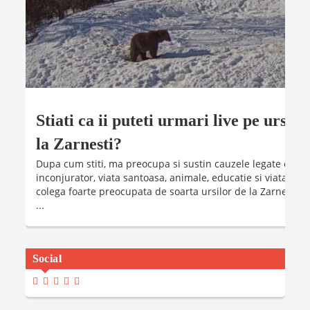
Stiati ca ii puteti urmari live pe ursule
la Zarnesti?
Dupa cum stiti, ma preocupa si sustin cauzele legate de to
inconjurator, viata santoasa, animale, educatie si viata in 
colega foarte preocupata de soarta ursilor de la Zarnesti, i
...
Social
View
View
View
View
View
Madalinaiancu.ro’s
MadyIancu’s
Madalinaiancu’s
Madalina-
MadalinaIancuMaria’s
Profile
Profile
Profile
Maria-
Profile
On
On
On
Iancu’s
On