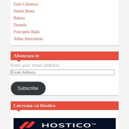
Emil Calinescu
Daniel Botea
Raluxa
Danaela
Principele Radu
Adina Amironesei
Aboneaza-te
Enter your email address
Email
Address
Subscribe
Lucreaza cu Hostico