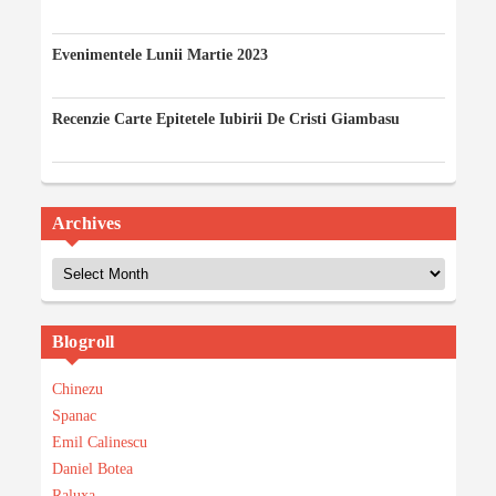
12/04/2023
Evenimentele Lunii Martie 2023
03/03/2023
Recenzie Carte Epitetele Iubirii De Cristi Giambasu
14/02/2023
Archives
Archives
Blogroll
Chinezu
Spanac
Emil Calinescu
Daniel Botea
Raluxa