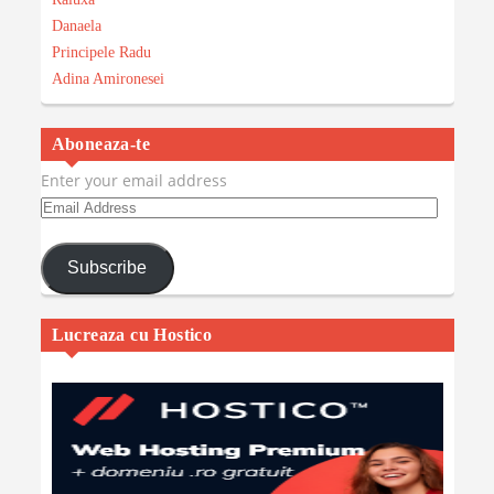
Danaela
Principele Radu
Adina Amironesei
Aboneaza-te
Enter your email address
Email
Address
Subscribe
Lucreaza cu Hostico