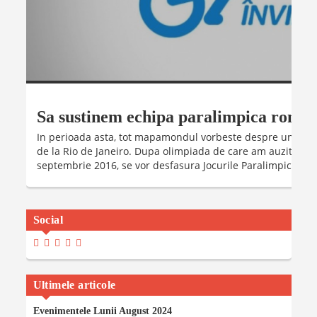
Sa sustinem echipa paralimpica roman
In perioada asta, tot mapamondul vorbeste despre un singu
de la Rio de Janeiro. Dupa olimpiada de care am auzit cu tot
septembrie 2016, se vor desfasura Jocurile Paralimpice de la
Social
View
View
View
View
View
Madalinaiancu.ro’s
MadyIancu’s
Madalinaiancu’s
Madalina-
MadalinaIancuMaria’s
Profile
Profile
Profile
Maria-
Profile
On
On
On
Iancu’s
On
Facebook
Twitter
Instagram
Profile
YouTube
Ultimele articole
On
LinkedIn
Evenimentele Lunii August 2024