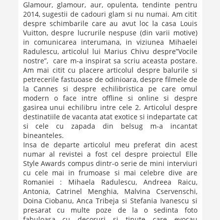
Glamour, glamour, aur, opulenta, tendinte pentru
2014, sugestii de cadouri glam si nu numai. Am citit
despre schimbarile care au avut loc la casa Louis
Vuitton, despre lucrurile nespuse (din varii motive)
in comunicarea interumana, in viziunea Mihaelei
Radulescu, articolul lui Marius Chivu despre”Vocile
nostre”, care m-a inspirat sa scriu aceasta postare.
Am mai citit cu placere articolul despre balurile si
petrecerile fastuoase de odinioara, despre filmele de
la Cannes si despre echilibristica pe care omul
modern o face intre offline si online si despre
gasirea unui echilibru intre cele 2. Articolul despre
destinatiile de vacanta atat exotice si indepartate cat
si cele cu zapada din belsug m-a incantat
bineanteles.
Insa de departe articolul meu preferat din acest
numar al revistei a fost cel despre proiectul Elle
Style Awards compus dintr-o serie de mini interviuri
cu cele mai in frumoase si mai celebre dive are
Romaniei : Mihaela Radulescu, Andreea Raicu,
Antonia, Catrinel Menghia, Malvina Cservenschi,
Doina Ciobanu, Anca Tribeja si Stefania Ivanescu si
presarat cu multe poze de la o sedinta foto
fabuloasa cu decoruri si tinute care evocau