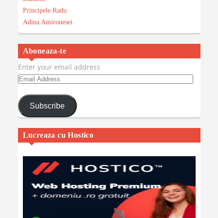
Principele Radu
Adina Amironesei
Aboneaza-te
Enter your email address
Email
Address
Subscribe
Lucreaza cu Hostico