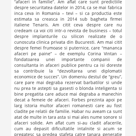
“afaceri in familie”. Am aflat care sunt predictiile
despre securitatea datelor in 2014, ca se mai fabrica
inca ceva in Romania – tevi – si ca productia este
estimata sa creasca in 2014 sub bagheta firmei
italiene Tenaris. Am citit ceva despre care nu
credeam ca voi citi intr-o revista de business – totul
despre implanturile cu silicon realizate de o
cunoscuta clinica privata din Bucuresti. Am mai citit
despre femei frumoase si puternice, care “mananca
afaceri pe paine” – de exemplu Corina Vintan –
fondatoarea unei importante companii de
consultanta in afaceri publice pentru ca isi doreste
sa contribuie la “dezvoltarea unei diplomatii
economice de succes”. Un domeniu destul de “greu”,
care pare mai degraba rezervat barbatilor si unde
nu prea te astepti sa gasesti o blonda inteligenta si
bine pregatita care aduce mai degraba a manechin
decat a femeie de afaceri. Forbes prezinta apoi pe
larg istoria multor afaceri romanesti care au fost
cladite pe relatii de familie. Habar nu aveam ca sunt
atat de multe in tara asta si mai ales nume sonore si
afaceri solide. Am aflat cum si-au cladit afacerile,
cum au depasit dificultatile intalnite si acum se
pregatesc sa predea stafeta catre tanara generatie