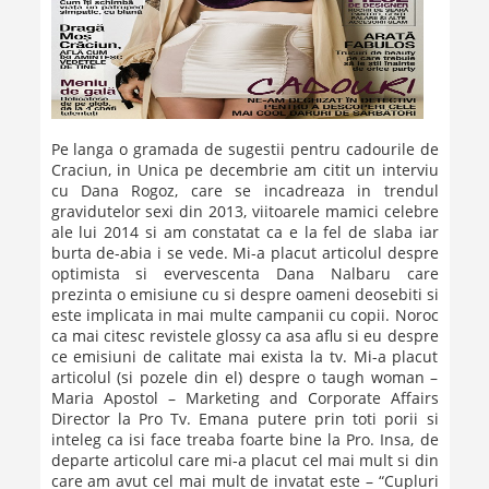
Pe langa o gramada de sugestii pentru cadourile de
Craciun, in Unica pe decembrie am citit un interviu
cu Dana Rogoz, care se incadreaza in trendul
gravidutelor sexi din 2013, viitoarele mamici celebre
ale lui 2014 si am constatat ca e la fel de slaba iar
burta de-abia i se vede. Mi-a placut articolul despre
optimista si evervescenta Dana Nalbaru care
prezinta o emisiune cu si despre oameni deosebiti si
este implicata in mai multe campanii cu copii. Noroc
ca mai citesc revistele glossy ca asa aflu si eu despre
ce emisiuni de calitate mai exista la tv. Mi-a placut
articolul (si pozele din el) despre o taugh woman –
Maria Apostol – Marketing and Corporate Affairs
Director la Pro Tv. Emana putere prin toti porii si
inteleg ca isi face treaba foarte bine la Pro. Insa, de
departe articolul care mi-a placut cel mai mult si din
care am avut cel mai mult de invatat este – “Cupluri