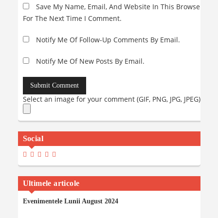
Save My Name, Email, And Website In This Browser
For The Next Time I Comment.
Notify Me Of Follow-Up Comments By Email.
Notify Me Of New Posts By Email.
Select an image for your comment (GIF, PNG, JPG, JPEG):
Social
View
View
View
View
View
Madalinaiancu.ro’s
MadyIancu’s
Madalinaiancu’s
Madalina-
MadalinaIancuMaria’s
Profile
Profile
Profile
Maria-
Profile
On
On
On
Iancu’s
On
Facebook
Twitter
Instagram
Profile
YouTube
Ultimele articole
On
LinkedIn
Evenimentele Lunii August 2024
06/08/2024