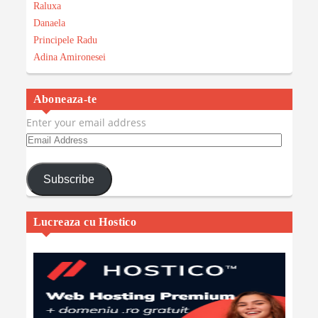
Raluxa
Danaela
Principele Radu
Adina Amironesei
Aboneaza-te
Enter your email address
Email
Address
Subscribe
Lucreaza cu Hostico