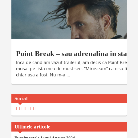
Point Break – sau adrenalina in stare 
Inca de cand am vazut trailerul, am decis ca Point Break (“La
musai pe lista mea de must see. “Miroseam” ca o sa fie un fi
chiar asa a fost. Nu m-a ...
Social
View
View
View
View
View
Madalinaiancu.ro’s
MadyIancu’s
Madalinaiancu’s
Madalina-
MadalinaIancuMaria’s
Profile
Profile
Profile
Maria-
Profile
On
On
On
Iancu’s
On
Facebook
Twitter
Instagram
Profile
YouTube
Ultimele articole
On
LinkedIn